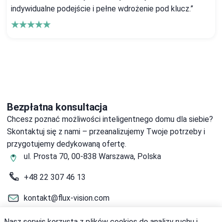
indywidualne podejście i pełne wdrożenie pod klucz.”
★★★★★
Bezpłatna konsultacja
Chcesz poznać możliwości inteligentnego domu dla siebie?
Skontaktuj się z nami – przeanalizujemy Twoje potrzeby i
przygotujemy dedykowaną ofertę.
ul. Prosta 70, 00-838 Warszawa, Polska
+48 22 307 46 13
kontakt@flux-vision.com
Pon.-Pt.: 9:00-18:00, Sob.: 10:00-14:00
Nasz serwis korzysta z plików cookies do analizy ruchu i